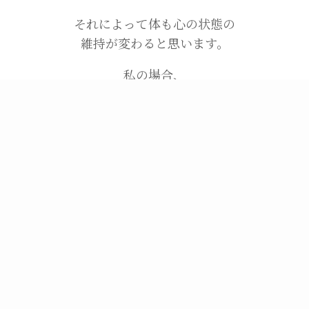
それによって体も心の状態の
維持が変わると思います。
私の場合、
携帯の充電残量はまだ大丈夫。
まだ大丈夫。
と見てみぬふりを続けて
気づけばゼロ…。
なんてことをしてしまいます。
それは、自分自身にも同じ事をしています…
今日はもう動けない。という日があり、
すごく早い時間に寝て、
翌朝まで寝ることもあります。
こんな極端な休息をせずに、